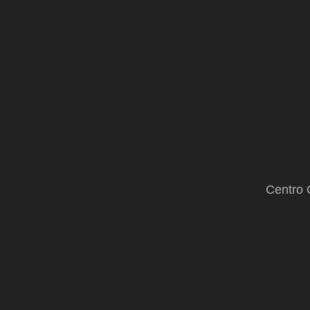
de Zohran Mamdani
Centro 