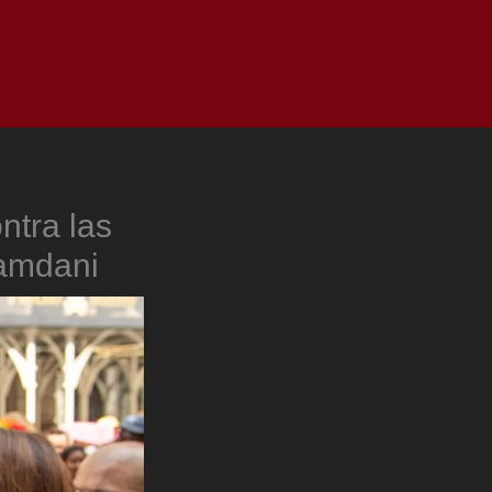
as
Top
Redes
Pauta
Privacy Policy
ntra las
Mamdani