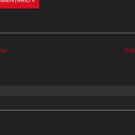
ior
Ent