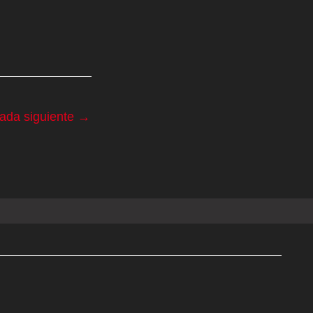
rada siguiente
→