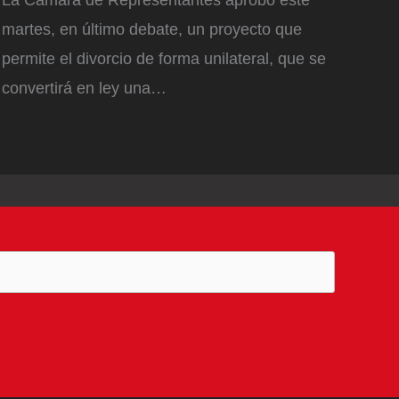
La Cámara de Representantes aprobó este
martes, en último debate, un proyecto que
permite el divorcio de forma unilateral, que se
convertirá en ley una…