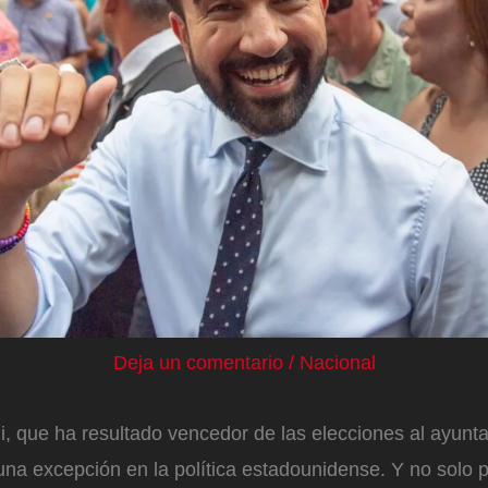
Deja un comentario
/
Nacional
 que ha resultado vencedor de las elecciones al ayunt
una excepción en la política estadounidense. Y no solo 