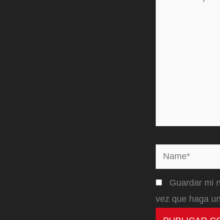
aquí...
Name*
Guardar mi n
vez que haga un