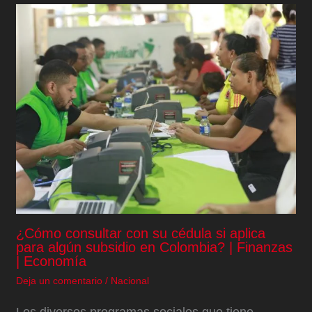
¿Cómo consultar con su cédula si aplica
para algún subsidio en Colombia? | Finanzas
| Economía
Deja un comentario
/
Nacional