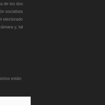
ta de los dos
ón socialista
l electorado
cámara y, tal
orios están