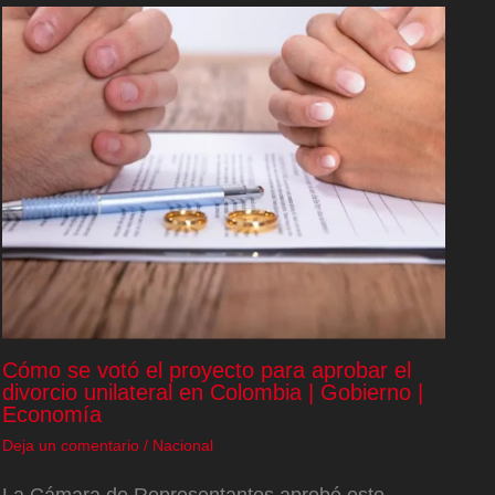
Cómo se votó el proyecto para aprobar el
divorcio unilateral en Colombia | Gobierno |
Economía
Deja un comentario
/
Nacional