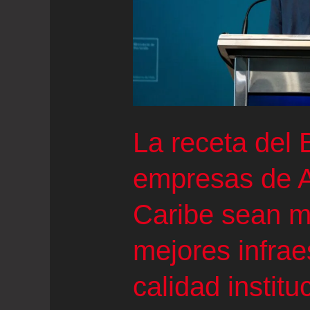
al
consumo
La receta del 
empresas de A
Caribe sean m
mejores infrae
calidad institu