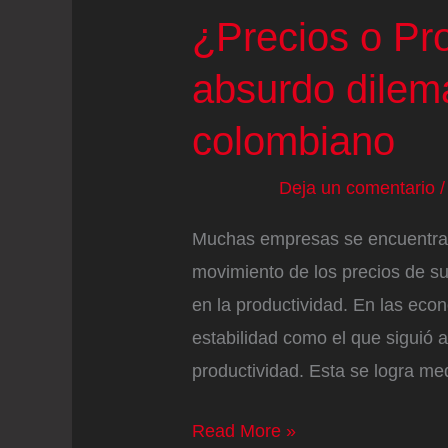
más
¿Precios o Pro
calidad
absurdo dilem
institucional
colombiano
Deja un comentario
Muchas empresas se encuentran
movimiento de los precios de sus
en la productividad. En las ec
estabilidad como el que siguió 
productividad. Esta se logra me
¿Precios
Read More »