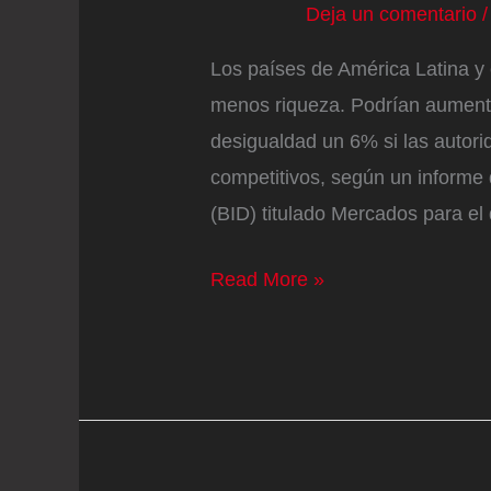
Deja un comentario
Los países de América Latina y
menos riqueza. Podrían aumentar
desigualdad un 6% si las autor
competitivos, según un informe
(BID) titulado Mercados para el
La
Read More »
receta
del
BID
para
que