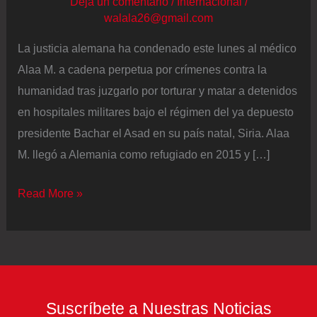
Deja un comentario
/
Internacional
/
walala26@gmail.com
La justicia alemana ha condenado este lunes al médico
Alaa M. a cadena perpetua por crímenes contra la
humanidad tras juzgarlo por torturar y matar a detenidos
en hospitales militares bajo el régimen del ya depuesto
presidente Bachar el Asad en su país natal, Siria. Alaa
M. llegó a Alemania como refugiado en 2015 y […]
Alemania
Read More »
condena
a
cadena
perpetua
a
Suscríbete a Nuestras Noticias