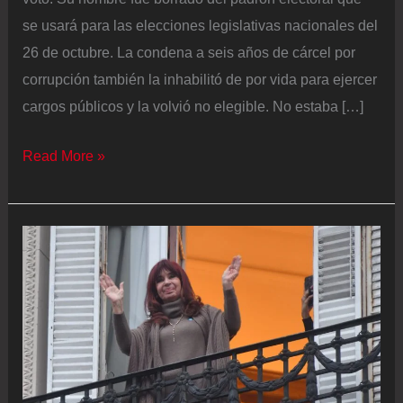
se usará para las elecciones legislativas nacionales del
26 de octubre. La condena a seis años de cárcel por
corrupción también la inhabilitó de por vida para ejercer
cargos públicos y la volvió no elegible. No estaba […]
Cristina
Read More »
Kirchner
queda
excluida
del
padrón
electoral
y
no
podrá