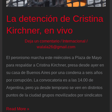
votar
La detención de Cristina
Kirchner, en vivo
Deja un comentario
/
Internacional
/
walala26@gmail.com
El peronismo marcha este miércoles a Plaza de Mayo
para respaldar a Cristina Kirchner, presa desde ayer en
su casa de Buenos Aires por una condena a seis años
por corrupción. La convocatoria es a las 14.00 de
Argentina, pero ya desde temprano se ven en distintos
puntos de la ciudad grupos movilizados por sindicatos
La
Read More »