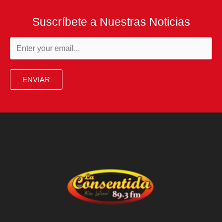
de
Suscríbete a Nuestras Noticias
prisión
domiciliaria
por
corrupción
ENVIAR