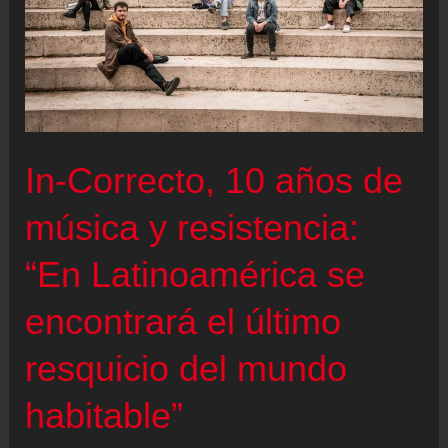
In-Correcto, 10 años de
música y resistencia:
“En Latinoamérica se
encontrará el último
resquicio del mundo
habitable”