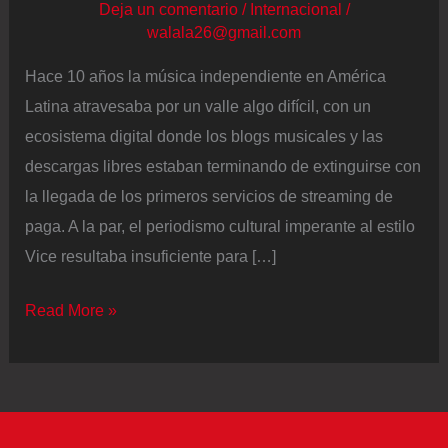
Deja un comentario
/
Internacional
/
walala26@gmail.com
Hace 10 años la música independiente en América
Latina atravesaba por un valle algo difícil, con un
ecosistema digital donde los blogs musicales y las
descargas libres estaban terminando de extinguirse con
la llegada de los primeros servicios de streaming de
paga. A la par, el periodismo cultural imperante al estilo
Vice resultaba insuficiente para […]
In-
Read More »
Correcto,
10
años
de