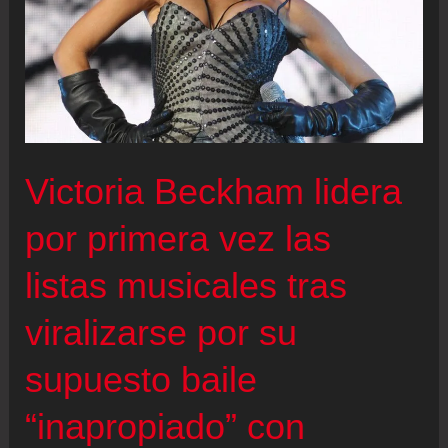
propia
variedad
de
rosa
gracias
a
Victoria Beckham lidera
su
hija
por primera vez las
Harper
listas musicales tras
viralizarse por su
supuesto baile
“inapropiado” con