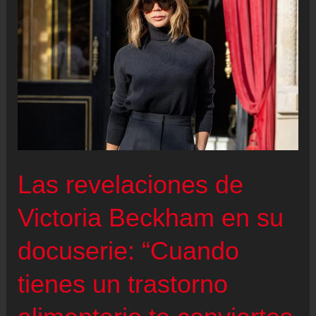
del
peligro
de
las
redes
sociales
tras
la
Las revelaciones de
explosiva
publicación
Victoria Beckham en su
de
docuserie: “Cuando
su
hijo
tienes un trastorno
Brooklyn