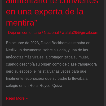
alimentario te conviertes
en una experta de la
mentira”
Deja un comentario
/
Nacional
/
walala26@gmail.com
En octubre de 2023, David Beckham estrenaba en
Netflix un documental sobre su vida, y una de las
anécdotas más virales la protagonizaba su mujer,
cuando describía su origen como de clase trabajadora
pero su esposo le insistía varias veces para que
finalmente reconociera que su padre la llevaba al
colegio en un Rolls-Royce. Quizá
Las
Read More »
revelaciones