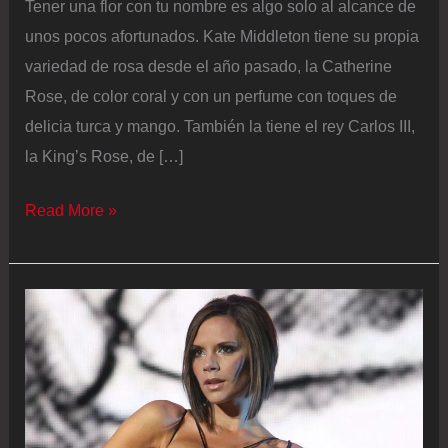
Tener una flor con tu nombre es algo solo al alcance de
unos pocos afortunados. Kate Middleton tiene su propia
variedad de rosa desde el año pasado, la Catherine
Rose, de color coral y con un perfume con toques de
delicia turca y mango. También la tiene el rey Carlos III,
la King’s Rose, de […]
‘Sir
Read More »
David
Beckham
Rose’:
el
exfutbolista
tiene
su