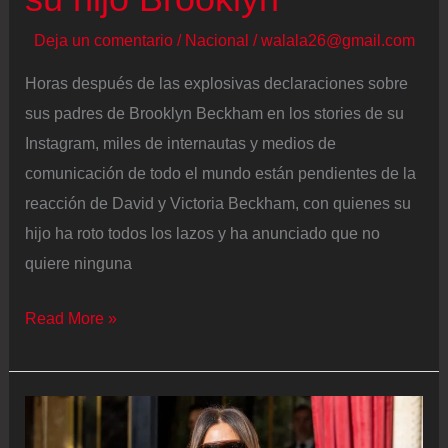
boda
Deja un comentario
/
Nacional
/
walala26@gmail.com
Horas después de las explosivas declaraciones sobre
sus padres de Brooklyn Beckham en los stories de su
Instagram, miles de internautas y medios de
comunicación de todo el mundo están pendientes de la
reacción de David y Victoria Beckham, con quienes su
hijo ha roto todos los lazos y ha anunciado que no
quiere ninguna
David
Read More »
Beckham
habla
en
Davos