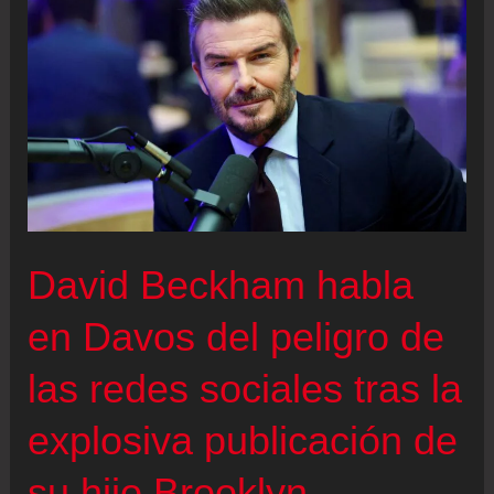
vez
las
listas
musicales
tras
viralizarse
por
su
David Beckham habla
supuesto
baile
en Davos del peligro de
“inapropiado”
las redes sociales tras la
con
Brooklyn
explosiva publicación de
en
su hijo Brooklyn
su