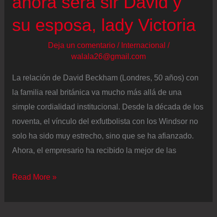
ahora será sir David y
experta
su esposa, lady Victoria
de
la
Deja un comentario
/
Internacional
/
walala26@gmail.com
mentira”
La relación de David Beckham (Londres, 50 años) con
la familia real británica va mucho más allá de una
simple cordialidad institucional. Desde la década de los
noventa, el vínculo del exfutbolista con los Windsor no
solo ha sido muy estrecho, sino que se ha afianzado.
Ahora, el empresario ha recibido la mejor de las
Carlos
Read More »
III
nombra