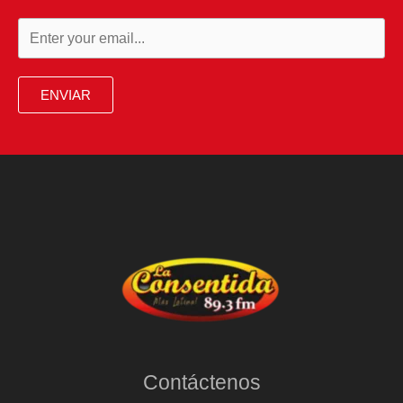
exigir
traslado
de
recursos
ENVIAR
desde
fondos
privados
hacia
Colpensiones
Contáctenos