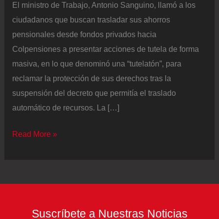
El ministro de Trabajo, Antonio Sanguino, llamó a los
ciudadanos que buscan trasladar sus ahorros
pensionales desde fondos privados hacia
Colpensiones a presentar acciones de tutela de forma
masiva, en lo que denominó una “tutelatón”, para
reclamar la protección de sus derechos tras la
suspensión del decreto que permitía el traslado
automático de recursos. La […]
Ministro
Read More »
de
Trabajo
propone
“tutelatón”
para
Suscríbete a Nuestras Noticias