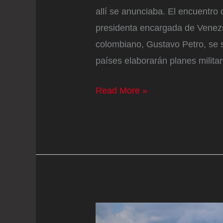
allí se anunciaba. El encuentro 
presidenta encargada de Venezu
colombiano, Gustavo Petro, se s
países elaborarán planes milit
El
Read More »
deshielo
militar
entre
Colombia
y
Venezuela
llega
en