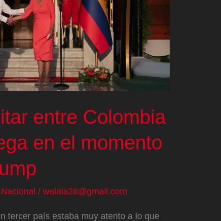
litar entre Colombia
lega en el momento
rump
/
Nacional
/
walala26@gmail.com
un tercer país estaba muy atento a lo que