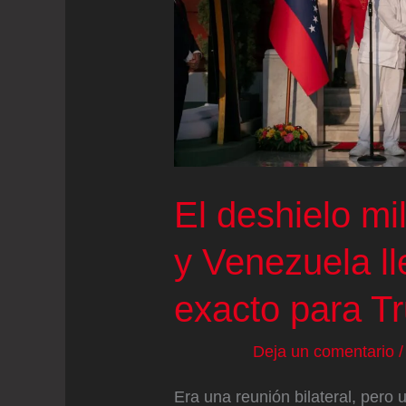
de
los
activistas
de
la
Flotilla
El deshielo mi
y Venezuela l
exacto para T
Deja un comentario
Era una reunión bilateral, pero 