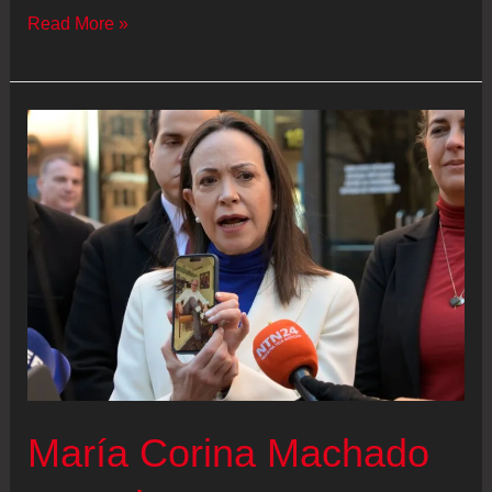
Gustavo
Read More »
Petro
y
Delcy
Rodríguez
deshielan
relaciones
en
Caracas
María Corina Machado