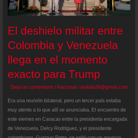
Revolution
El deshielo militar entre
Colombia y Venezuela
llega en el momento
exacto para Trump
Deja un comentario
/
Nacional
/
walala26@gmail.com
Era una reunión bilateral, pero un tercer país estaba
muy atento a lo que allí se anunciaba. El encuentro de
este viernes en Caracas entre la presidenta encargada
de Venezuela, Delcy Rodríguez, y el presidente
colombiano, Gustavo Petro, se selló con un anuncio