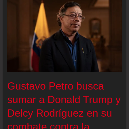
vuelve
normal
no
se
necesitan
elecciones
Gustavo Petro busca
sumar a Donald Trump y
Delcy Rodríguez en su
combate contra la