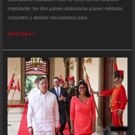
importante: los dos países elaborarán planes militares
conjuntos y abrirán mecanismos para
El
Read More »
deshielo
militar
entre
Colombia
y
Venezuela
llega
en
el
momento
exacto