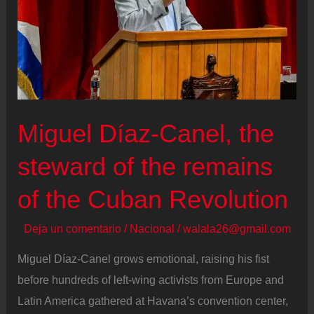
Corina
Machado
Miguel Díaz‑Canel, the
steward of the remains
of the Cuban Revolution
Deja un comentario
/
Nacional
/
walala26@gmail.com
Miguel Díaz-Canel grows emotional, raising his fist
before hundreds of left-wing activists from Europe and
Latin America gathered at Havana’s convention center,