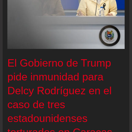
El Gobierno de Trump
pide inmunidad para
Delcy Rodríguez en el
caso de tres
estadounidenses