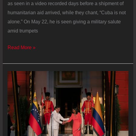
as seen in a video recorded days before a shipment of
humanitarian aid arrived, while they chant, “Cuba is not
alone.” On May 22, he is seen giving a military salute
amid trumpets
Miguel
Read More »
Díaz‑Canel,
the
steward
of
the
remains
of
the
Cuban