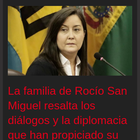
sumar
a
Donald
Trump
y
Delcy
Rodríguez
en
su
La familia de Rocío San
combate
Miguel resalta los
contra
la
diálogos y la diplomacia
guerrilla
del
que han propiciado su