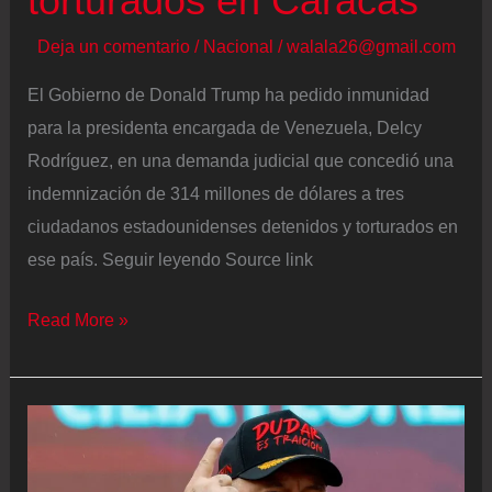
torturados en Caracas
Deja un comentario
/
Nacional
/
walala26@gmail.com
El Gobierno de Donald Trump ha pedido inmunidad
para la presidenta encargada de Venezuela, Delcy
Rodríguez, en una demanda judicial que concedió una
indemnización de 314 millones de dólares a tres
ciudadanos estadounidenses detenidos y torturados en
ese país. Seguir leyendo Source link
El
Read More »
Gobierno
de
Trump
pide
inmunidad