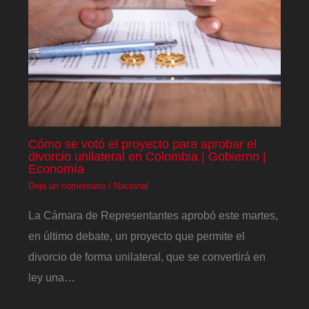
Cómo se votó el proyecto para aprobar el
divorcio unilateral en Colombia | Gobierno |
Economía
Deja un comentario
/
Nacional
La Cámara de Representantes aprobó este martes,
en último debate, un proyecto que permite el
divorcio de forma unilateral, que se convertirá en
ley una…