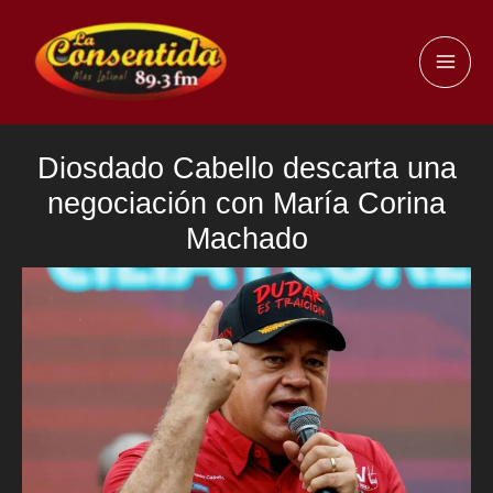
Ir
al
MAI
contenido
ME
Diosdado Cabello descarta una
negociación con María Corina
Machado