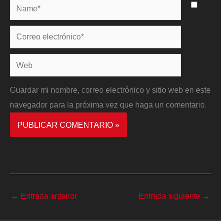
Name*
Correo
electrónico*
Web
Guardar mi nombre, correo electrónico y sitio web en este
navegador para la próxima vez que haga un comentario.
←
Entrada anterior
Entrada siguiente
→