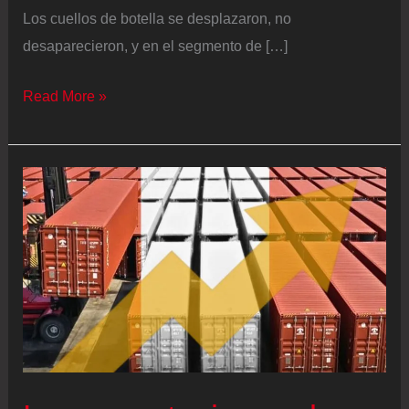
Los cuellos de botella se desplazaron, no
desaparecieron, y en el segmento de […]
Lo
Read More »
que
cambió
en
aduana
y
lo
que
todavía
frena
al
importador