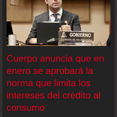
Cuerpo anuncia que en
enero se aprobará la
norma que limita los
intereses del crédito al
consumo