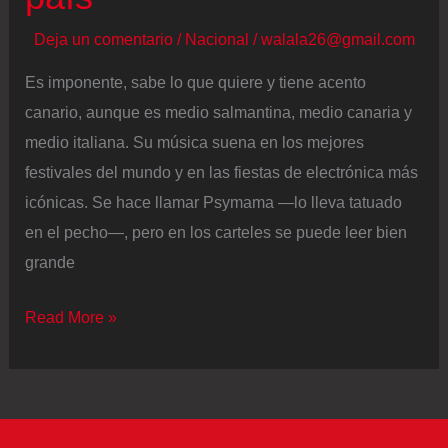
Deja un comentario
/
Nacional
/
walala26@gmail.com
Es imponente, sabe lo que quiere y tiene acento
canario, aunque es medio salmantina, medio canaria y
medio italiana. Su música suena en los mejores
festivales del mundo y en las fiestas de electrónica más
icónicas. Se hace llamar Psymama —lo lleva tatuado
en el pecho—, pero en los carteles se puede leer bien
grande
Indira
Read More »
Paganotto
es
la
DJ