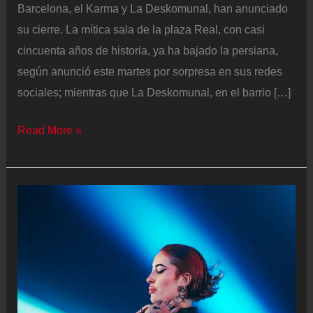
Barcelona, el Karma y La Deskomunal, han anunciado
su cierre. La mítica sala de la plaza Real, con casi
cincuenta años de historia, ya ha bajado la persiana,
según anunció este martes por sorpresa en sus redes
sociales; mientras que La Deskomunal, en el barrio […]
Los
Read More »
bares
musicales
Karma
y
La
Deskomunal
anuncian
su