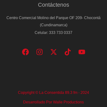
Contáctenos
ser
una
Centro Comercial Molino del Parque OF 209- Chocontá
mujer
(Cundinamarca)
fuerte
Celular: 333 733 0337
en
este
país”
Copyright © La Consentida 89.3 fm - 2024
Desarrollado Por Walle Productions