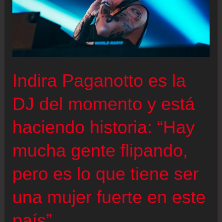
cierre
en
Barcelona
Indira Paganotto es la
DJ del momento y está
haciendo historia: “Hay
mucha gente flipando,
pero es lo que tiene ser
una mujer fuerte en este
país”