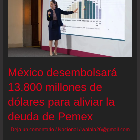
México desembolsará
13.800 millones de
dólares para aliviar la
deuda de Pemex
Deja un comentario
/
Nacional
/
walala26@gmail.com