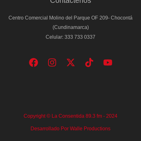
Contáctenos
a
romper
Centro Comercial Molino del Parque OF 209- Chocontá
varios
(Cundinamarca)
paradigmas”
Celular: 333 733 0337
Copyright © La Consentida 89.3 fm - 2024
Desarrollado Por Walle Productions