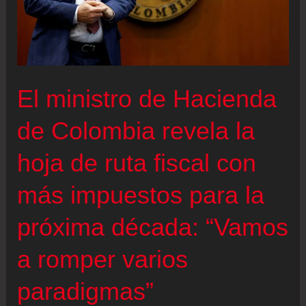
clientes
en
seis
años
El ministro de Hacienda
de Colombia revela la
hoja de ruta fiscal con
más impuestos para la
próxima década: “Vamos
a romper varios
paradigmas”