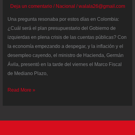
Deja un comentario
/
Nacional
/
walala26@gmail.com
Una pregunta resonaba por estos días en Colombia:
¿Cuál será el plan presupuestario del Gobierno de
izquierdas en plena crisis de las cuentas públicas? Con
la economía empezando a despegar, y la inflación y el
desempleo cayendo, el ministro de Hacienda, Germán
Ávila, presentó en la tarde del viernes el Marco Fiscal
de Mediano Plazo,
El
Read More »
ministro
de
Hacienda
de
Colombia