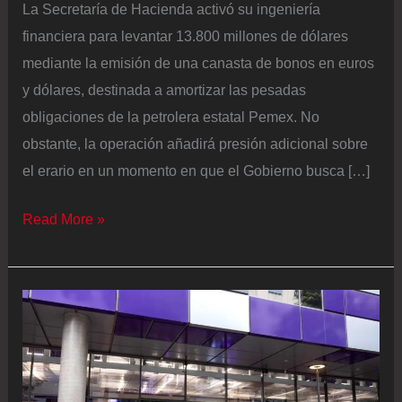
La Secretaría de Hacienda activó su ingeniería
financiera para levantar 13.800 millones de dólares
mediante la emisión de una canasta de bonos en euros
y dólares, destinada a amortizar las pesadas
obligaciones de la petrolera estatal Pemex. No
obstante, la operación añadirá presión adicional sobre
el erario en un momento en que el Gobierno busca […]
México
Read More »
desembolsará
13.800
millones
de
dólares
para