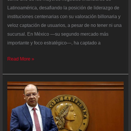
Latinoamérica, desafiando la posición de liderazgo de
instituciones centenarias con su valoración billonaria y
veloz captación de usuarios, a pesar de no tener ni una
sucursal. En México —su segundo mercado más
importante y foco estratégico—, ha captado a
La
Read More »
revolución
mexicana
del
banco
Nu:
12
millones
de