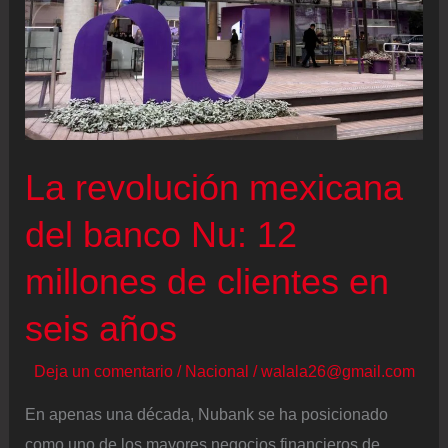
aliviar
la
deuda
de
Pemex
La revolución mexicana
del banco Nu: 12
millones de clientes en
seis años
Deja un comentario
/
Nacional
/
walala26@gmail.com
En apenas una década, Nubank se ha posicionado
como uno de los mayores negocios financieros de