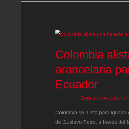
de
su
embajadora
en
Quito
tras
Colombia alist
el
arancelaria pa
aumento
de
Ecuador
aranceles
impuesto
Deja un comentario
por
Colombia se alista para igualar
Noboa
de Gustavo Petro, a través del M