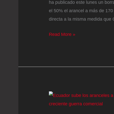
ha publicado este lunes un borr
el 50% el arancel a más de 170
directa a la misma medida que 
Colombia
Read More »
alista
una
batería
arancelaria
para
igualar
el
50%
a