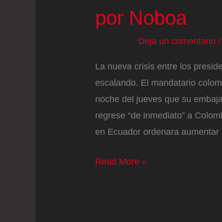
por Noboa
(1-
0)
Deja un comentario
La nueva crisis entre los presi
escalando. El mandatario colom
noche del jueves que su embaja
regrese “de inmediato” a Colom
en Ecuador ordenara aumentar l
Petro
Read More »
ordena
el
regreso