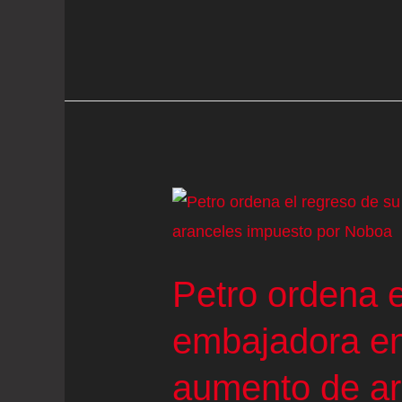
sufre
la
falta
de
contundencia
y
pierde
en
su
debut
Petro ordena e
ante
embajadora en 
Costa
de
aumento de ar
Marfil