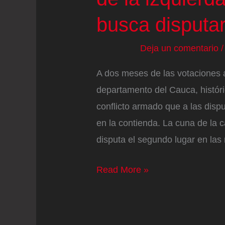
busca disputa
Deja un comentario
A dos meses de las votaciones a
departamento del Cauca, histór
conflicto armado que a las dispu
en la contienda. La cuna de la 
disputa el segundo lugar en las
La
Read More »
campaña
presidencial
se