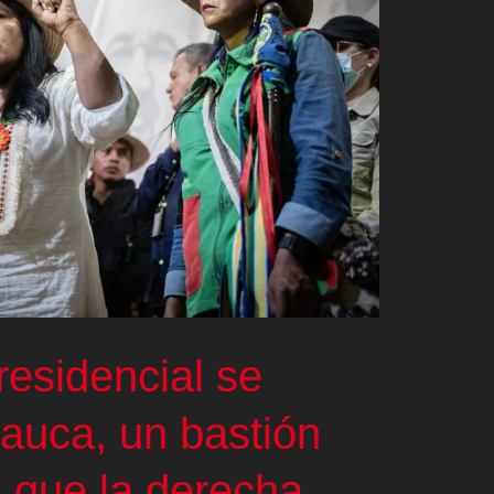
esidencial se
auca, un bastión
a que la derecha