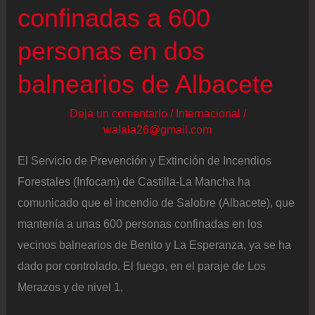
caídas
confinadas a 600
sufridas
en
personas en dos
la
balnearios de Albacete
calle
Deja un comentario
/
Internacional
/
walala26@gmail.com
El Servicio de Prevención y Extinción de Incendios
Forestales (Infocam) de Castilla-La Mancha ha
comunicado que el incendio de Salobre (Albacete), que
mantenía a unas 600 personas confinadas en los
vecinos balnearios de Benito y La Esperanza, ya se ha
dado por controlado. El fuego, en el paraje de Los
Merazos y de nivel 1,