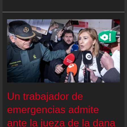
al
menos
11
personas
tras
un
deslizamiento
de
tierra
que
arrasó
Un trabajador de
un
emergencias admite
barrio
en
ante la jueza de la dana
Bello