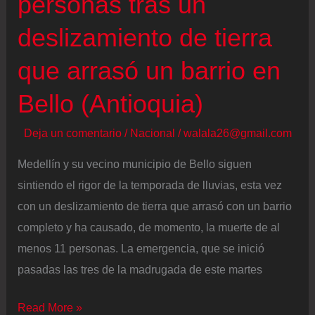
personas tras un
que
deslizamiento de tierra
vivimos
en
que arrasó un barrio en
el
Bello (Antioquia)
territorio”
Deja un comentario
/
Nacional
/
walala26@gmail.com
Medellín y su vecino municipio de Bello siguen
sintiendo el rigor de la temporada de lluvias, esta vez
con un deslizamiento de tierra que arrasó con un barrio
completo y ha causado, de momento, la muerte de al
menos 11 personas. La emergencia, que se inició
pasadas las tres de la madrugada de este martes
Mueren
Read More »