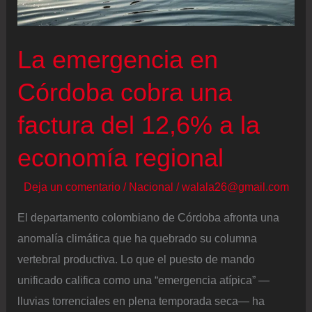
pendió
de
La emergencia en
un
hilo,
Córdoba cobra una
a
factura del 12,6% a la
juicio
economía regional
Deja un comentario
/
Nacional
/
walala26@gmail.com
El departamento colombiano de Córdoba afronta una
anomalía climática que ha quebrado su columna
vertebral productiva. Lo que el puesto de mando
unificado califica como una “emergencia atípica” —
lluvias torrenciales en plena temporada seca— ha