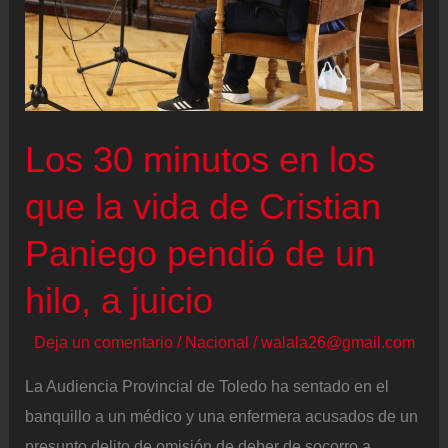
el
desamparo
marcan
la
primera
Los 30 minutos en los
semana
del
que la vida de Cristian
terremoto
Paniego pendió de un
en
Venezuela
hilo, a juicio
Deja un comentario
/
Nacional
/
walala26@gmail.com
La Audiencia Provincial de Toledo ha sentado en el
banquillo a un médico y una enfermera acusados de un
presunto delito de omisión de deber de socorro a