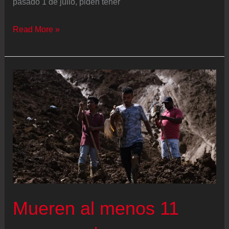
pasado 1 de julio, piden tener
Los
Read More »
alcaldes
del
incendio
de
Torrefeta:
“Pedimos
que
se
nos
escuche
porque
Mueren al menos 11
somos
los