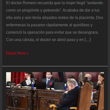
El doctor Romero recuerda que la mujer llegó “andando
como un pingüinito y goteando”. Acababa de dar a luz
ella sola y aún tenía alojados restos de la placenta. Dos
enfermeras la pasaron rápidamente al quirófano y
comenzó la operación para evitar que se desangrara.
Con una cánula, el doctor se abrió paso y en […]
Un
Read More »
McDonald’s
convertido
en
hospital:
la
improvisación
y