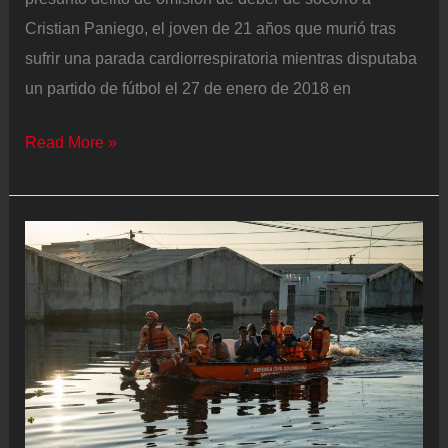
Cristian Paniego, el joven de 21 años que murió tras
sufrir una parada cardiorrespiratoria mientras disputaba
un partido de fútbol el 27 de enero de 2018 en
Los
Read More »
30
minutos
en
los
que
la
vida
de
Cristian
Paniego