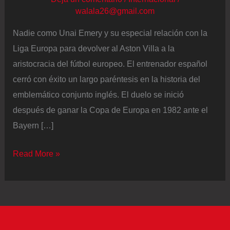
walala26@gmail.com
Nadie como Unai Emery y su especial relación con la
Liga Europa para devolver al Aston Villa a la
aristocracia del fútbol europeo. El entrenador español
cerró con éxito un largo paréntesis en la historia del
emblemático conjunto inglés. El duelo se inició
después de ganar la Copa de Europa en 1982 ante el
Bayern […]
Emery
Read More »
devuelve
al
Aston
Villa
a