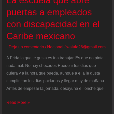
La escuela que abre
congresistas
puertas a empleados
republicanos
con discapacidad en el
sobre
esa
Caribe mexicano
posibilidad
Deja un comentario
/
Nacional
/
walala26@gmail.com
A Frida lo que le gusta es ir a trabajar. Es que no pinta
nada mal. No hay checador. Puede ir los días que
quiera y a la hora que pueda, aunque a ella le gusta
cumplir con los días pactados y llegar muy de mañana.
Antes de empezar la jornada, desayuna el lonche que
La
Read More »
escuela