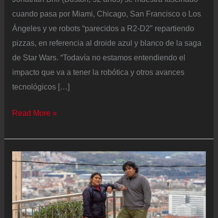
cuando pasa por Miami, Chicago, San Francisco o Los
Ángeles y ve robots “parecidos a R2-D2″ repartiendo
pizzas, en referencia al droide azul y blanco de la saga
de Star Wars. “Todavía no estamos entendiendo el
impacto que va a tener la robótica y otros avances
tecnológicos […]
Jonathan
Read More »
Brill,
‘futurólogo’
de
Amazon:
“La
IA
hará