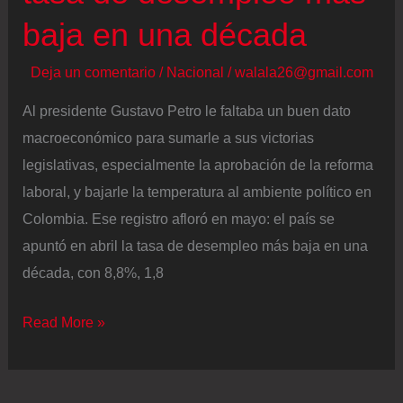
baja en una década
Deja un comentario
/
Nacional
/
walala26@gmail.com
Al presidente Gustavo Petro le faltaba un buen dato
macroeconómico para sumarle a sus victorias
legislativas, especialmente la aprobación de la reforma
laboral, y bajarle la temperatura al ambiente político en
Colombia. Ese registro afloró en mayo: el país se
apuntó en abril la tasa de desempleo más baja en una
década, con 8,8%, 1,8
Colombia
Read More »
estrena
reforma
laboral