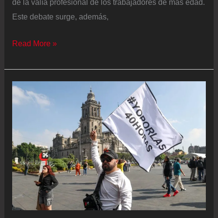
de la valía profesional de los trabajadores de más edad.
Este debate surge, además,
La
Read More »
nueva
generación
de
mayores
activos:
“Quizás
no
me
jubile
nunca”