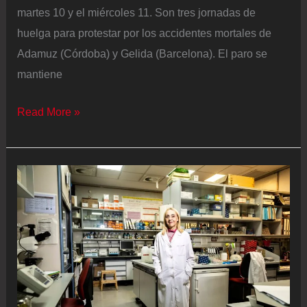
martes 10 y el miércoles 11. Son tres jornadas de
huelga para protestar por los accidentes mortales de
Adamuz (Córdoba) y Gelida (Barcelona). El paro se
mantiene
Huelga
Read More »
de
maquinistas
de
febrero:
fechas,
trenes
afectados
y
servicios