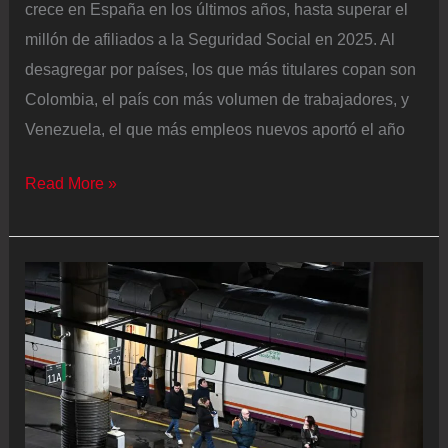
crece en España en los últimos años, hasta superar el
millón de afiliados a la Seguridad Social en 2025. Al
desagregar por países, los que más titulares copan son
Colombia, el país con más volumen de trabajadores, y
Venezuela, el que más empleos nuevos aportó el año
Los
Read More »
peruanos
ganan
presencia
en
el
mercado
laboral
español: