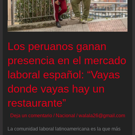
el
80%
de
nuestro
Los peruanos ganan
trabajo
en
presencia en el mercado
los
próximos
laboral español: “Vayas
años”
donde vayas hay un
restaurante”
Deja un comentario
/
Nacional
/
walala26@gmail.com
La comunidad laboral latinoamericana es la que más