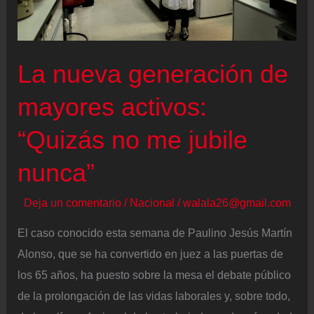
mínimos
La nueva generación de
mayores activos:
“Quizás no me jubile
nunca”
Deja un comentario
/
Nacional
/
walala26@gmail.com
El caso conocido esta semana de Paulino Jesús Martín
Alonso, que se ha convertido en juez a las puertas de
los 65 años, ha puesto sobre la mesa el debate público
de la prolongación de las vidas laborales y, sobre todo,