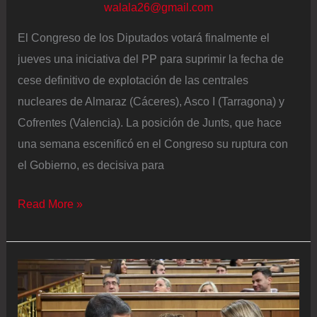
walala26@gmail.com
El Congreso de los Diputados votará finalmente el
jueves una iniciativa del PP para suprimir la fecha de
cese definitivo de explotación de las centrales
nucleares de Almaraz (Cáceres), Asco I (Tarragona) y
Cofrentes (Valencia). La posición de Junts, que hace
una semana escenificó en el Congreso su ruptura con
el Gobierno, es decisiva para
El
Read More »
Congreso
vota
el
jueves
posponer