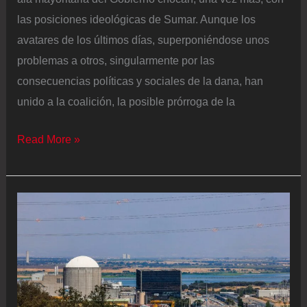
las posiciones ideológicas de Sumar. Aunque los
avatares de los últimos días, superponiéndose unos
problemas a otros, singularmente por las
consecuencias políticas y sociales de la dana, han
unido a la coalición, la posible prórroga de la
Sánchez
Read More »
anticipa
la
campaña
en
Extremadura
con
Almaraz
de