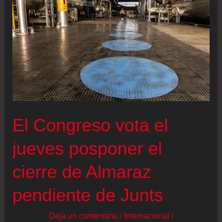
nuclear
en
Colombia?
El Congreso vota el
jueves posponer el
cierre de Almaraz
pendiente de Junts
Deja un comentario
/
Internacional
/