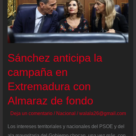
el
cierre
de
Almaraz
pendiente
de
Sánchez anticipa la
Junts
campaña en
Extremadura con
Almaraz de fondo
Deja un comentario
/
Nacional
/
walala26@gmail.com
Los intereses territoriales y nacionales del PSOE y del
ala mayoritaria del Gobierno chocan, una vez más, con