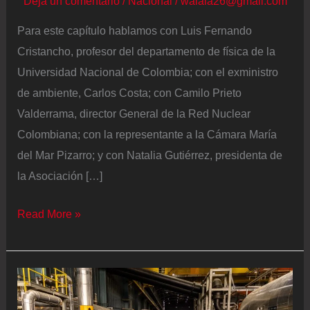
Deja un comentario
/
Nacional
/
walala26@gmail.com
Para este capítulo hablamos con Luis Fernando
Cristancho, profesor del departamento de física de la
Universidad Nacional de Colombia; con el exministro
de ambiente, Carlos Costa; con Camilo Prieto
Valderrama, director General de la Red Nuclear
Colombiana; con la representante a la Cámara María
del Mar Pizarro; y con Natalia Gutiérrez, presidenta de
la Asociación […]
Podcast
Read More »
|
¿Podemos
generar
energía