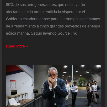
80% de sus aerogeneradores, que no se verán
afectados por la orden emitida la víspera por el
Gobierno estadounidense para interrumpir los contratos
de arrendamiento a cinco grandes proyectos de energía
eólica marina. Seguir leyendo Source link
Iberdrola
Read More »
asegura
que
el
80%
del
parque
señalado
por