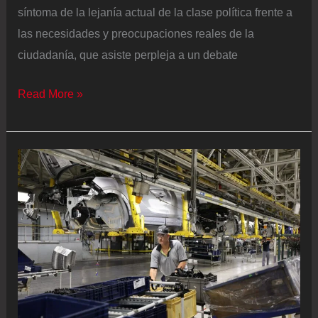
síntoma de la lejanía actual de la clase política frente a
las necesidades y preocupaciones reales de la
ciudadanía, que asiste perpleja a un debate
Decreto
Read More »
antiapagones:
una
pérdida
de
oportunidad
vergonzosa
hacia
un
sistema
energético