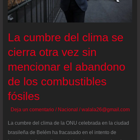
Trump
no
se
verá
La cumbre del clima se
afectado
cierra otra vez sin
mencionar el abandono
de los combustibles
fósiles
Deja un comentario
/
Nacional
/
walala26@gmail.com
La cumbre del clima de la ONU celebrada en la ciudad
brasileña de Belém ha fracasado en el intento de