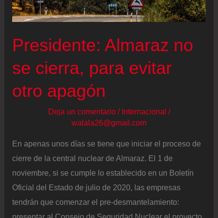
el
abandono
de
Presidente: Almaraz no
los
combustibles
se cierra, para evitar
fósiles
otro apagón
Deja un comentario
/
Internacional
/
walala26@gmail.com
En apenas unos días se tiene que iniciar el proceso de
cierre de la central nuclear de Almaraz. El 1 de
noviembre, si se cumple lo establecido en un Boletín
Oficial del Estado de julio de 2020, las empresas
tendrán que comenzar el pre-desmantelamiento:
presentar al Consejo de Seguridad Nuclear el proyecto