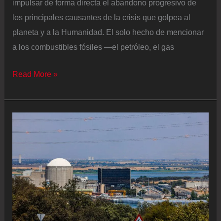
impulsar de forma directa el abandono progresivo de
los principales causantes de la crisis que golpea al
planeta y a la Humanidad. El solo hecho de mencionar
a los combustibles fósiles —el petróleo, el gas
La
Read More »
cumbre
del
clima
se
cierra
otra
vez
sin
mencionar