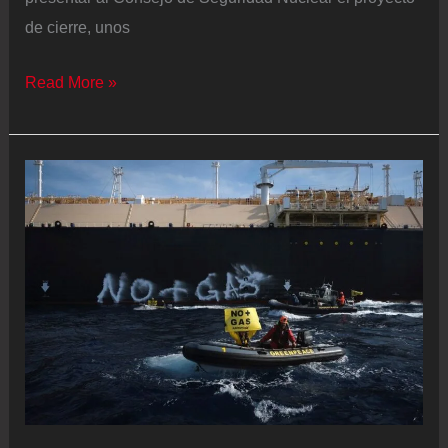
de cierre, unos
Presidente:
Read More »
Almaraz
no
se
cierra,
para
evitar
otro
apagón