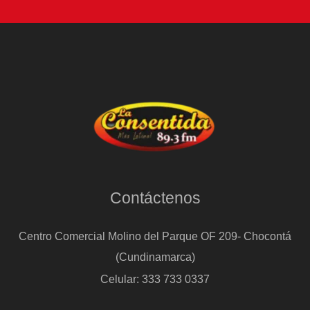
menos
de
dos
años
de
uso
Contáctenos
Centro Comercial Molino del Parque OF 209- Chocontá
(Cundinamarca)
Celular: 333 733 0337