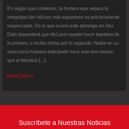
En según qué contextos, la frontera que separa la
integridad del ridículo más espantoso es prácticamente
inapreciable. De lo que ocurra este domingo en Abu
Dabi dependerá que McLaren puede hacer bandera de
lo primero, o reciba mofas por lo segundo. Nadie en su
sano juicio hubiera anticipado hace solo tres meses,
que el Mundial […]
McLaren
Read More »
encara
el
día
de
su
Suscríbete a Nuestras Noticias
juicio