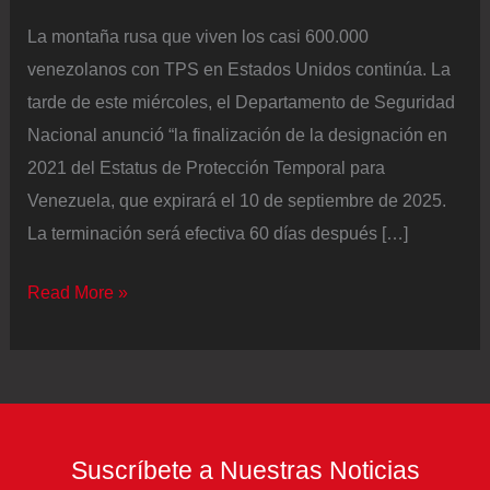
La montaña rusa que viven los casi 600.000
venezolanos con TPS en Estados Unidos continúa. La
tarde de este miércoles, el Departamento de Seguridad
Nacional anunció “la finalización de la designación en
2021 del Estatus de Protección Temporal para
Venezuela, que expirará el 10 de septiembre de 2025.
La terminación será efectiva 60 días después […]
La
Read More »
Administración
Trump
cancela
el
TPS
Suscríbete a Nuestras Noticias
otorgado