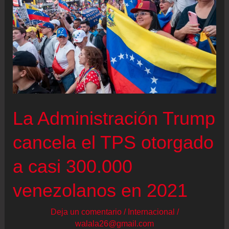
La Administración Trump
cancela el TPS otorgado
a casi 300.000
venezolanos en 2021
Deja un comentario
/
Internacional
/
walala26@gmail.com