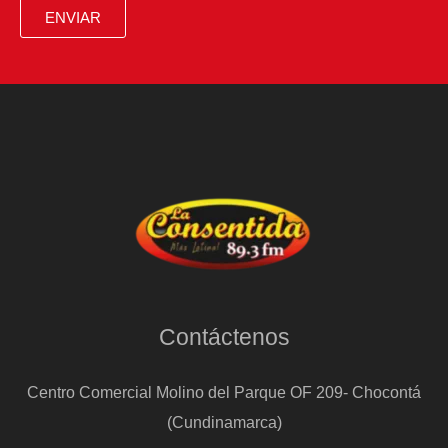
la
ENVIAR
música
en
Tiana
Contáctenos
Centro Comercial Molino del Parque OF 209- Chocontá
(Cundinamarca)