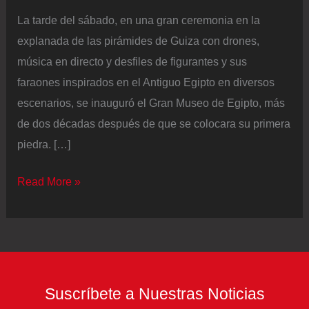
La tarde del sábado, en una gran ceremonia en la
explanada de las pirámides de Guiza con drones,
música en directo y desfiles de figurantes y sus
faraones inspirados en el Antiguo Egipto en diversos
escenarios, se inauguró el Gran Museo de Egipto, más
de dos décadas después de que se colocara su primera
piedra. […]
Drones,
Read More »
música
y
desfiles
de
figurantes
Suscríbete a Nuestras Noticias
para