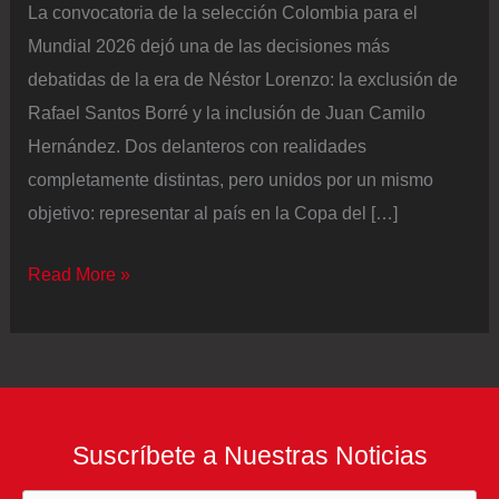
La convocatoria de la selección Colombia para el
Mundial 2026 dejó una de las decisiones más
debatidas de la era de Néstor Lorenzo: la exclusión de
Rafael Santos Borré y la inclusión de Juan Camilo
Hernández. Dos delanteros con realidades
completamente distintas, pero unidos por un mismo
objetivo: representar al país en la Copa del […]
Contraste
Read More »
de
realidades:
así
reaccionaron
Santos
Suscríbete a Nuestras Noticias
Borré