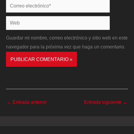
Correo
electrónico*
Web
Guardar mi nombre, correo electrónico y sitio web en este
navegador para la próxima vez que haga un comentario.
←
Entrada anterior
Entrada siguiente
→