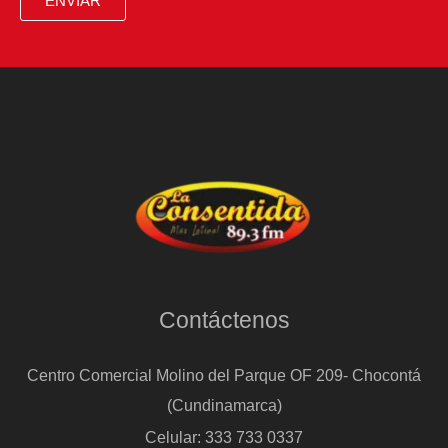
ENVIAR
de
Fórmula
1
Contáctenos
Centro Comercial Molino del Parque OF 209- Chocontá
(Cundinamarca)
Celular: 333 733 0337