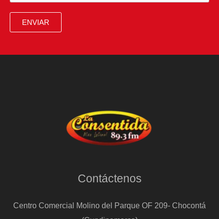
hacerse
con
ENVIAR
la
presidencia
de
Irlanda
Contáctenos
Centro Comercial Molino del Parque OF 209- Chocontá