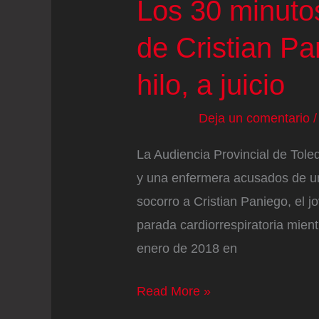
Los 30 minutos
contratar
de Cristian P
a
Villarejo
hilo, a juicio
Deja un comentario
La Audiencia Provincial de Tole
y una enfermera acusados de un
socorro a Cristian Paniego, el j
parada cardiorrespiratoria mient
enero de 2018 en
Los
Read More »
30