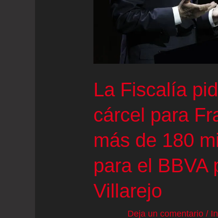
La Fiscalía pi
cárcel para F
más de 180 mi
para el BBVA p
Villarejo
Deja un comentario
/
I