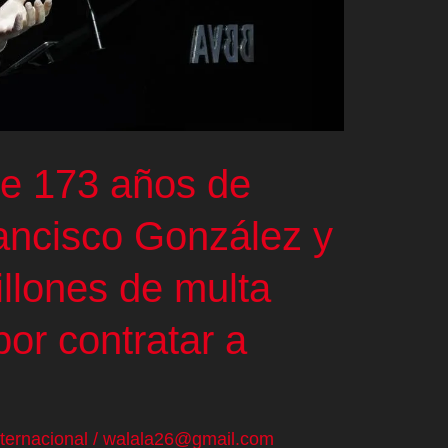
de 173 años de
rancisco González y
llones de multa
or contratar a
nternacional
/
walala26@gmail.com