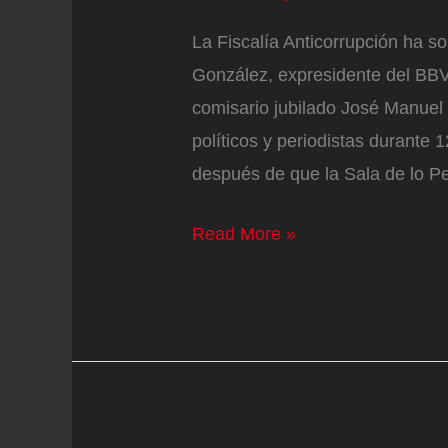
La Fiscalía Anticorrupción ha so
González, expresidente del BBVA
comisario jubilado José Manuel 
políticos y periodistas durante 
después de que la Sala de lo Pe
La
Read More »
Fiscalía
pide
173
años
de
cárcel