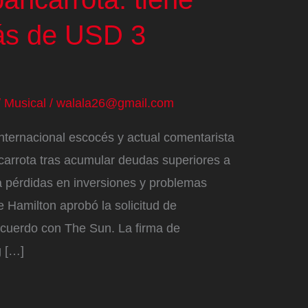
ás de USD 3
/
Musical
/
walala26@gmail.com
nternacional escocés y actual comentarista
carrota tras acumular deudas superiores a
a pérdidas en inversiones y problemas
de Hamilton aprobó la solicitud de
acuerdo con The Sun. La firma de
g […]