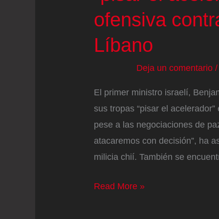
la
ofensiva cont
ofensiva
israelí
Líbano
en
Deja un comentario
Líbano
en
El primer ministro israelí, Ben
la
sus tropas “pisar el acelerador”
última
pese a las negociaciones de paz 
semana
atacaremos con decisión”, ha a
milicia chií. También se encue
La
Read More »
guerra
de