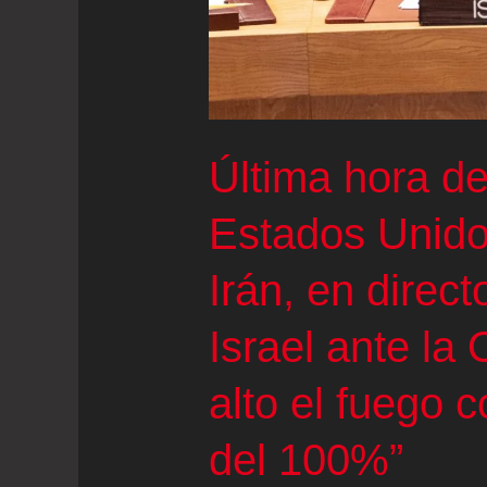
“pisar
el
acelerador”
en
la
Última hora de
ofensiva
Estados Unidos
contra
Hezbolá
Irán, en direc
en
Israel ante la
Líbano
alto el fuego 
del 100%”