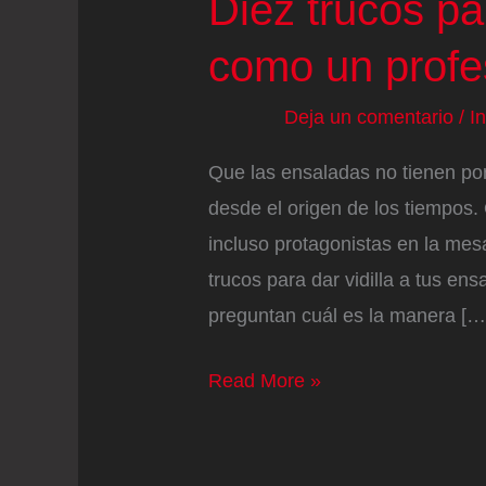
Diez trucos p
como un profe
Deja un comentario
/
I
Que las ensaladas no tienen por
desde el origen de los tiempos.
incluso protagonistas en la me
trucos para dar vidilla a tus e
preguntan cuál es la manera […
Diez
Read More »
trucos
para