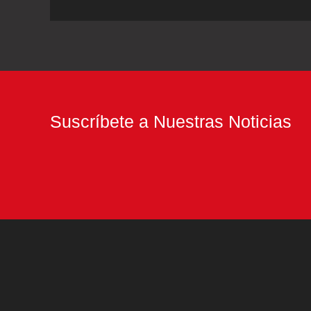
hacer
ensaladas
como
un
profesional
Suscríbete a Nuestras Noticias