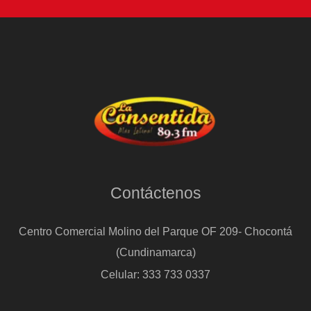
conato
de
incendio
en
un
restaurante
de
Madrid
Contáctenos
Centro Comercial Molino del Parque OF 209- Chocontá
(Cundinamarca)
Celular: 333 733 0337