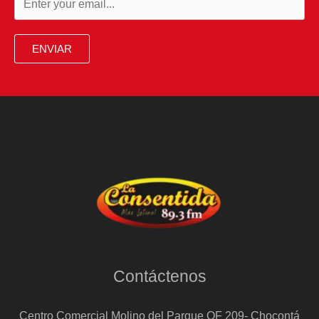
triunfador
de
ENVIAR
la
Copa
Chenel
2025
Contáctenos
Centro Comercial Molino del Parque OF 209- Chocontá