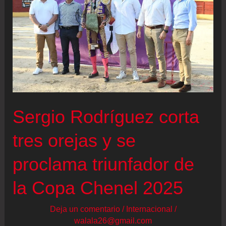
Sergio Rodríguez corta
tres orejas y se
proclama triunfador de
la Copa Chenel 2025
Deja un comentario
/
Internacional
/
walala26@gmail.com