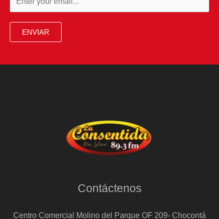
“Hay
que
ENVIAR
aceptarlo,
no
tuvimos
suerte”
Contáctenos
Centro Comercial Molino del Parque OF 209- Chocontá