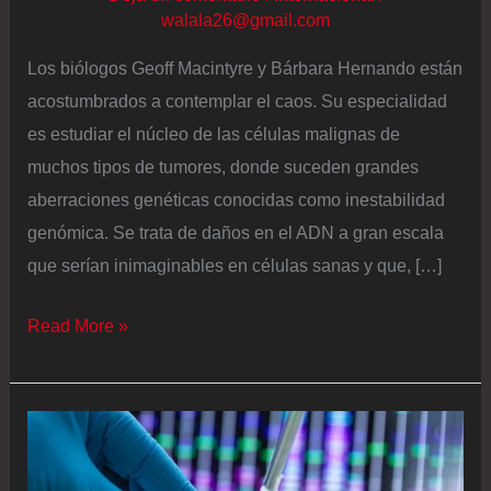
walala26@gmail.com
Los biólogos Geoff Macintyre y Bárbara Hernando están
acostumbrados a contemplar el caos. Su especialidad
es estudiar el núcleo de las células malignas de
muchos tipos de tumores, donde suceden grandes
aberraciones genéticas conocidas como inestabilidad
genómica. Se trata de daños en el ADN a gran escala
que serían inimaginables en células sanas y que, […]
Descubierto
Read More »
un
marcador
que
indica
qué