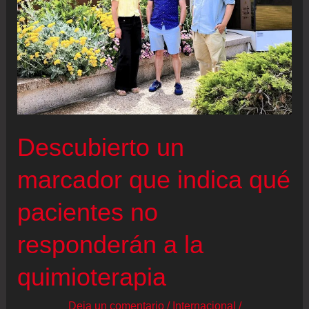
Descubierto un
marcador que indica qué
pacientes no
responderán a la
quimioterapia
Deja un comentario
/
Internacional
/