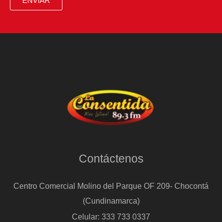
ENVIAR
100%
de
Banamex
Contáctenos
Centro Comercial Molino del Parque OF 209- Chocontá
(Cundinamarca)
Celular: 333 733 0337