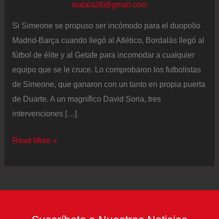
walala26@gmail.com
Si Simeone se propuso ser incómodo para el duopolio
Madrid-Barça cuando llegó al Atlético, Bordalás llegó al
fútbol de élite y al Getafe para incomodar a cualquier
equipo que se le cruce. Lo comprobaron los futbolistas
de Simeone, que ganaron con un tanto en propia puerta
de Duarte. A un magnífico David Soria, tres
intervenciones […]
Solo
Read More »
un
autogol
de
Duarte
pudo