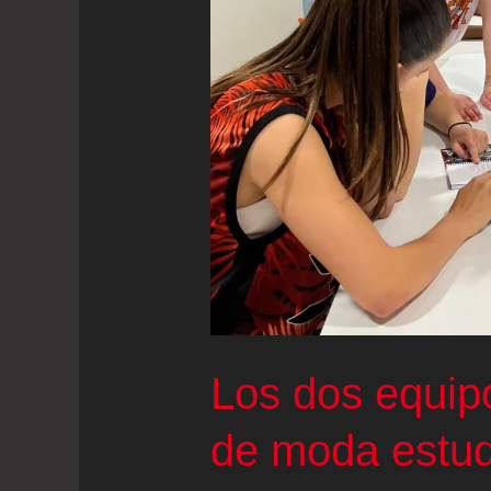
a
narcos
desde
Almería
Los dos equip
de moda estud