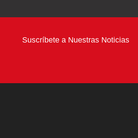
puesto
de
moda
estudiar
Suscríbete a Nuestras Noticias
en
el
polideportivo