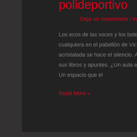
polideportivo
Deja un comentario
/
I
Los ecos de las voces y los bot
cualquiera en el pabellón de Vi
acristalada se hace el silencio
sus libros y apuntes. ¿Un aula 
Un espacio que el
Los
Read More »
dos
equipos
que
han