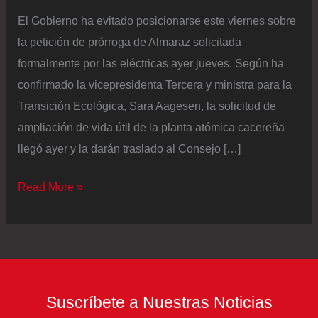
El Gobierno ha evitado posicionarse este viernes sobre
la petición de prórroga de Almaraz solicitada
formalmente por las eléctricas ayer jueves. Según ha
confirmado la vicepresidenta Tercera y ministra para la
Transición Ecológica, Sara Aagesen, la solicitud de
ampliación de vida útil de la planta atómica cacereña
llegó ayer y la darán traslado al Consejo […]
El
Read More »
Gobierno
deja
en
el
aire
Suscríbete a Nuestras Noticias
el