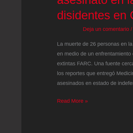
disidentes en
Deja un comentario
La muerte de 26 personas en la
en medio de un enfrentamiento e
extintas FARC. Una fuente cerca
los reportes que entregó Medici
asesinados en estado de indefen
La
Read More »
Fiscalía
halla
indicios