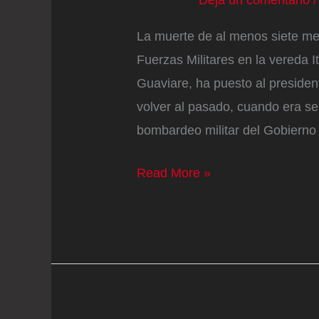
Deja un comentario
La muerte de al menos siete m
Fuerzas Militares en la vereda I
Guaviare, ha puesto al presiden
volver al pasado, cuando era s
bombardeo militar del Gobierno
Las
Read More »
cifras
de
reclutamiento
infantil
contradicen
el