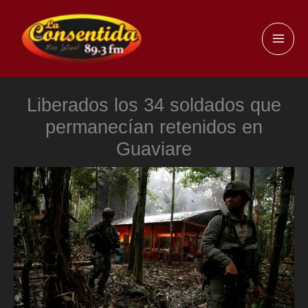
Ir
al
MAI
contenido
ME
Liberados los 34 soldados que
permanecían retenidos en
Guaviare