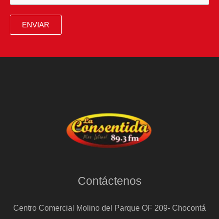
guisandera
asturiana
ENVIAR
Contáctenos
Centro Comercial Molino del Parque OF 209- Chocontá