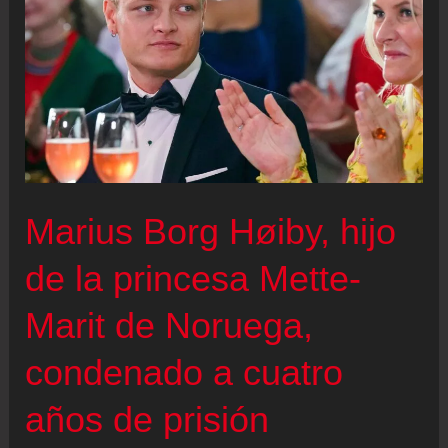
Marius Borg Høiby, hijo
de la princesa Mette-
Marit de Noruega,
condenado a cuatro
años de prisión