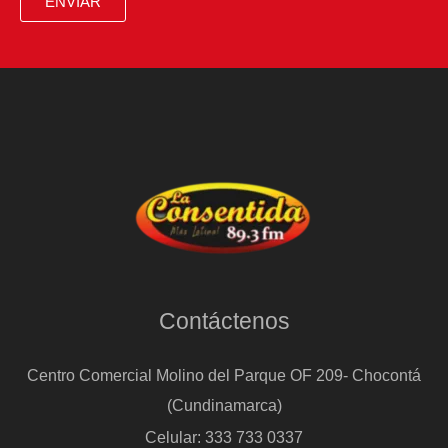
ENVIAR
acabe,
como
siempre,
con
‘El
meu
avi’
Contáctenos
Centro Comercial Molino del Parque OF 209- Chocontá
(Cundinamarca)
Celular: 333 733 0337