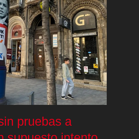
sin pruebas a
n supuesto intento