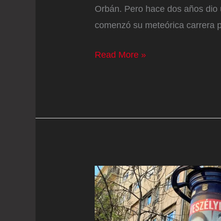
Orbán. Pero hace dos años dio u
comenzó su meteórica carrera p
Péter
Read More »
Magyar,
el
hombre
que
admiraba
a
Orbán
y
acabó
con