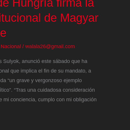
de Hungría firma la
itucional de Magyar
ye
/
Nacional
/
walala26@gmail.com
s Sulyok, anunció este sábado que ha
onal que implica el fin de su mandato, a
nda “un grave y vergonzoso ejemplo
ítico”. “Tras una cuidadosa consideración
de mi conciencia, cumplo con mi obligación