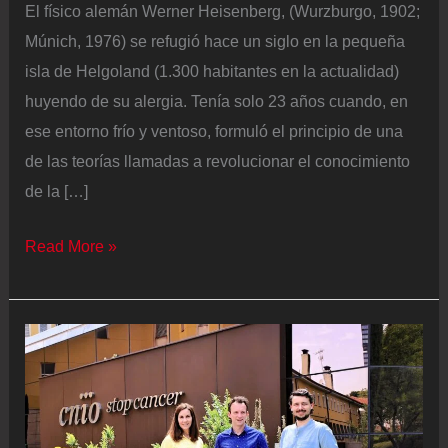
El físico alemán Werner Heisenberg, (Wurzburgo, 1902;
Múnich, 1976) se refugió hace un siglo en la pequeña
isla de Helgoland (1.300 habitantes en la actualidad)
huyendo de su alergia. Tenía solo 23 años cuando, en
ese entorno frío y ventoso, formuló el principio de una
de las teorías llamadas a revolucionar el conocimiento
de la […]
Año
Read More »
cuántico:
de
las
aplicaciones
incipientes
al