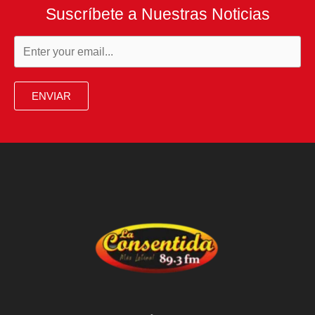
qué
Suscríbete a Nuestras Noticias
pacientes
no
responderán
a
ENVIAR
la
quimioterapia