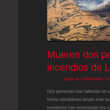
más
de
1.000
personas
Mueren dos pe
incendios de L
Deja un comentario
/
I
Dos personas han fallecido en 
forma simultánea desde este mar
bomberos han encontrado los c