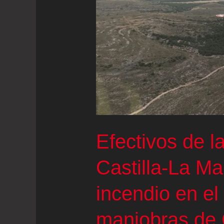
Efectivos de 
Castilla-La M
incendio en e
maniobras de 