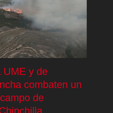
la UME y de
ancha combaten un
l campo de
Chinchilla