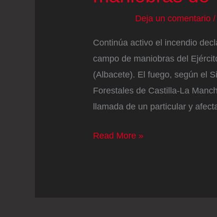
Deja un comentario
Continúa activo el incendio dec
campo de maniobras del Ejércit
(Albacete). El fuego, según el 
Forestales de Castilla-La Mancha
llamada de un particular y afec
Efectivos
Read More »
de
la
UME
y
de