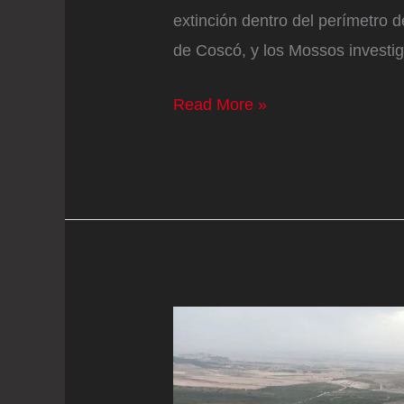
extinción dentro del perímetro d
de Coscó, y los Mossos investiga
Mueren
Read More »
dos
personas
en
los
incendios
de
Lleida